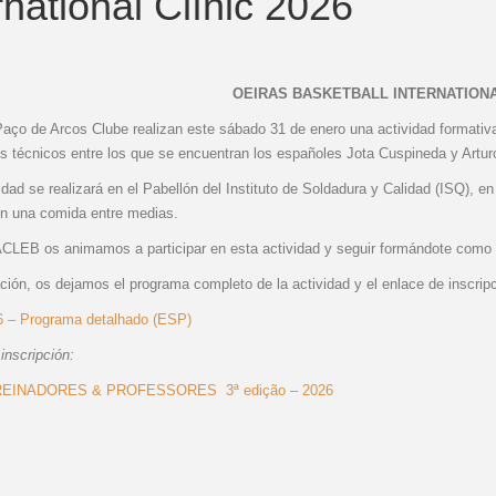
rnational Clínic 2026
OEIRAS BASKETBALL INTERNATIONAL
aço de Arcos Clube realizan este sábado 31 de enero una actividad formativa 
es técnicos entre los que se encuentran los españoles Jota Cuspineda y Artur
idad se realizará en el Pabellón del Instituto de Soldadura y Calidad (ISQ), e
on una comida entre medias.
CLEB os animamos a participar en esta actividad y seguir formándote como 
ción, os dejamos el programa completo de la actividad y el enlace de inscripc
26 – Programa detalhado (ESP)
inscripción:
REINADORES & PROFESSORES 3ª edição – 2026