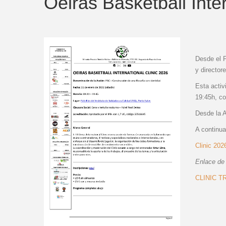
Oeiras Basketball Inte
Desde el P
y director
Esta activ
19:45h, c
Desde la A
A continua
Clinic 20
Enlace de 
CLINIC T