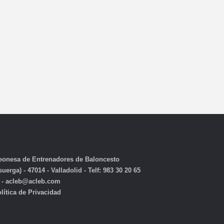
eonesa de Entrenadores de Baloncesto
erga) - 47014 - Valladolid - Telf: 983 30 20 65
 - acleb@acleb.com
lítica de Privacidad