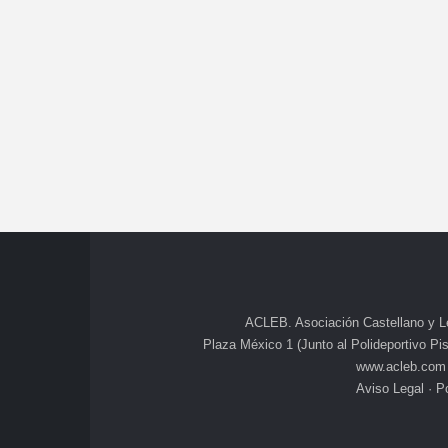
ACLEB. Asociación Castellano y L
Plaza México 1 (Junto al Polideportivo Pisu
www.acleb.com
Aviso Legal
·
Po