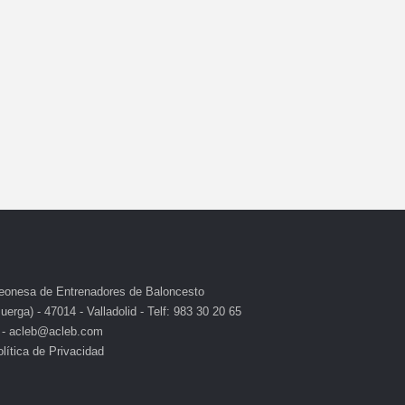
eonesa de Entrenadores de Baloncesto
erga) - 47014 - Valladolid - Telf: 983 30 20 65
 - acleb@acleb.com
lítica de Privacidad