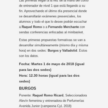
Las primeras llegan a la vez de la mano del curso
de entrenador de nivel 1 que está llegando a su
fin. Aprovechando el último día presencial donde
se desarrollarán exámenes presenciales, los
alumnos y todo el que lo desee podrán escuchar
a
Raquel Romo
o a
Fernando Merchante
con
sendas conferencias enfocadas al minibasket.
Estas primeras propuestas formativas se van a
desarrollar simultáneamente (mismo día y misma
hora) en dos sedes:
Burgos y Valladolid
. Estos
son los datos.
Fecha:
Martes 1 de mayo
de 2018 (igual
para las dos sedes)
Hora:
12.30
horas (igual para las dos
sedes)
BURGOS
Ponente:
Raquel Romo Ricard
, Seleccionadora
Alevín femenina y entrenadora de Perfumerías
Avenida Junior (campeona CyL 2018)