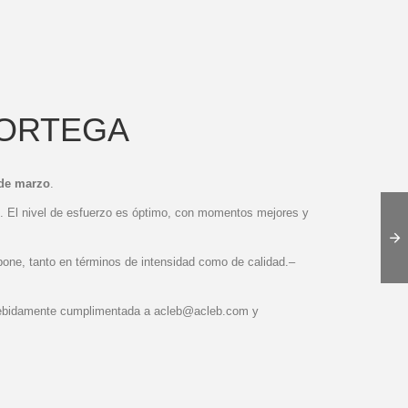
L ORTEGA
 de marzo
.
o. El nivel de esfuerzo es óptimo, con momentos mejores y
upone, tanto en términos de intensidad como de calidad.–
 debidamente cumplimentada a acleb@acleb.com y