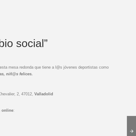
io social”
r esta mesa redonda que tiene a l@s jóvenes deportistas como
as, niñ@s felices.
Chevalier, 2, 47012,
Valladolid
 online
: