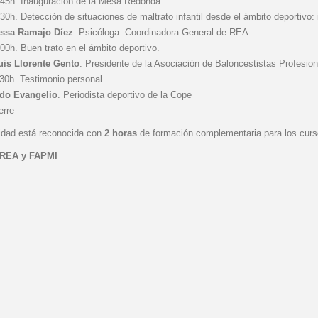
:45h. Inauguración de la Mesa Redonda
30h. Detección de situaciones de maltrato infantil desde el ámbito deportivo: 
ssa Ramajo Díez
. Psicóloga. Coordinadora General de REA
00h. Buen trato en el ámbito deportivo.
uis Llorente Gento
. Presidente de la Asociación de Baloncestistas Profesion
30h. Testimonio personal
do Evangelio
. Periodista deportivo de la Cope
erre
vidad está reconocida con
2 horas
de formación complementaria para los curs
REA y FAPMI