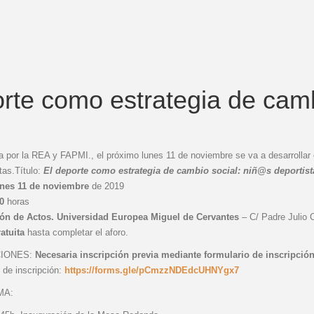
rte como estrategia de camb
 por la REA y FAPMI., el próximo lunes 11 de noviembre se va a desarrolla
tas.Título:
El deporte como estrategia de cambio social: niñ@s deportist
nes 11 de noviembre
de 2019
0
horas
ón de Actos. Universidad Europea Miguel de Cervantes
– C/ Padre Julio 
atuita
hasta completar el aforo.
CIONES:
Necesaria inscripción previa mediante formulario de inscripción
 de inscripción:
https://forms.gle/pCmzzNDEdcUHNYgx7
MA: