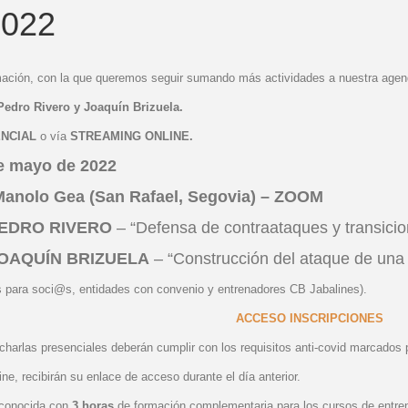
2022
ación, con la que queremos seguir sumando más actividades a nuestra agen
Pedro Rivero y Joaquín Brizuela.
NCIAL
o vía
STREAMING ONLINE.
e mayo de 2022
Manolo Gea (San Rafael, Segovia) – ZOOM
EDRO RIVERO
– “Defensa de contraataques y transicio
OAQUÍN BRIZUELA
– “Construcción del ataque de una 
s para soci@s, entidades con convenio y entrenadores CB Jabalines).
ACCESO INSCRIPCIONES
charlas presenciales deberán cumplir con los requisitos anti-covid marcados p
ine, recibirán su enlace de acceso durante el día anterior.
econocida con
3 horas
de formación complementaria para los cursos de entr