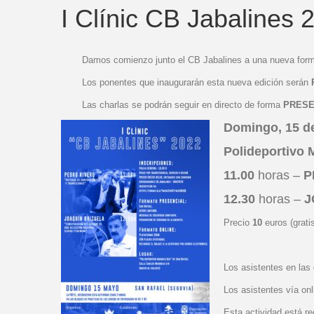
I Clínic CB Jabalines 
Damos comienzo junto el CB Jabalines a una nueva form
Los ponentes que inaugurarán esta nueva edición serán
Las charlas se podrán seguir en directo de forma
PRESE
Domingo, 15 d
Polideportivo 
11.00
horas –
P
12.30
horas –
J
Precio
10
euros (grati
Los asistentes en las 
Los asistentes vía onl
Esta actividad está r