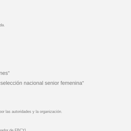
da.
nes”
selección nacional senior femenina”
or las autoridades y la organización.
enador de FBCYL.