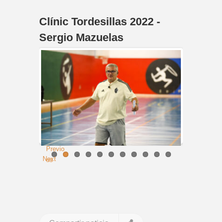
Clínic Tordesillas 2022 -
Sergio Mazuelas
Previo
Next
us