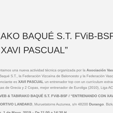
RAKO BAQUÉ S.T. FViB-BSF
XAVI PASCUAL”
tamos una nueva actividad técnica organizada por la
Asociación Vas
Baqué S.T., la Federación Vizcaína de Baloncesto y la Federación Vas
enciante es
XAVI PASCUAL
un entrenador top con un currículum extra
gas de Grecia y 2 Copas, mejor entrenador de Euroliga (2010), Liga A
AVEB & TABIRAKO BAQUÉ S.T. FViB-BSF / “ENTRENANDO CON XA
PORTIVO LANDAKO
, Muruetatorre Auzunea, s/n 48200
Durango
. Bizk
s
, 1 de Mayo 2019 –
De 11:00 a 14:30 H.