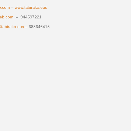
b.com
–
www.tabirako.eus
eb.com
– 944597221
@tabirako.eus
– 688646415