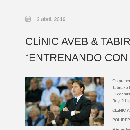
2 abril, 2019
CLiNIC AVEB & TABI
“ENTRENANDO CON 
Os presen
Tabirako 
El confer
Rey, 2 Li
CLiNIC 
POLIDE
Miércole