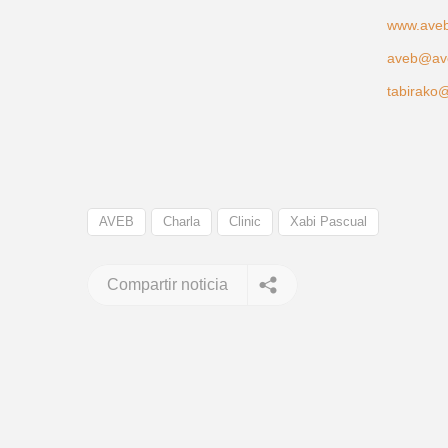
www.ave
aveb@av
tabirako
AVEB
Charla
Clinic
Xabi Pascual
Compartir noticia