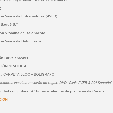
n
ón Vasca de Entrenadores (AVEB)
 Baqué S.T.
ón Vizcaína de Baloncesto
ón Vasca de Baloncesto
n Bizkaiabasket
CIÓN GRATUITA
ega CARPETA,BLOC y BOLIGRAFO
primeros inscritos recibirán de regalo DVD “Clinic AVEB & 20º Santoña”
ividad computará “4” horas a efectos de prácticas de Cursos.
CIÓN